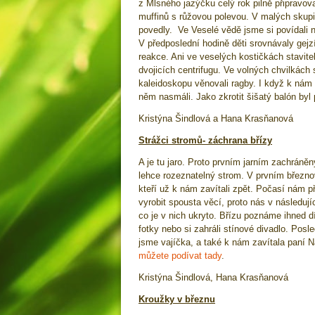
z Mlsného jazýčku celý rok pilně připravo
muffinů s růžovou polevou. V malých skup
povedly. Ve Veselé vědě jsme si povídali n
V předposlední hodině děti srovnávaly gej
reakce. Ani ve veselých kostičkách stavitel
dvojicích centrifugu. Ve volných chvilkách
kaleidoskopu věnovali ragby. I když k nám n
něm nasmáli. Jako zkrotit šišatý balón byl
Kristýna Šindlová a Hana Krasňanová
Strážci stromů- záchrana břízy
A je tu jaro. Proto prvním jarním zachráně
lehce rozeznatelný strom. V prvním březnové
kteří už k nám zavítali zpět. Počasí nám p
vyrobit spousta věcí, proto nás v následuj
co je v nich ukryto. Břízu poznáme ihned dí
fotky nebo si zahráli stínové divadlo. Posl
jsme vajíčka, a také k nám zavítala paní 
můžete podívat tady
.
Kristýna Šindlová, Hana Krasňanová
Kroužky v březnu