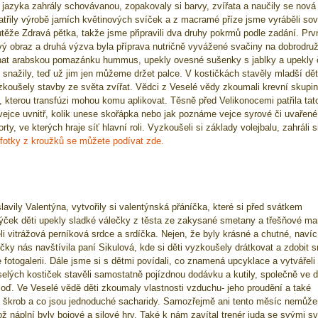
 jazyka zahrály schovávanou, zopakovaly si barvy, zvířata a naučily se nová
patřily výrobě jarních květinových svíček a z macramé příze jsme vyráběli sov
těže Zdravá pětka, takže jsme připravili dva druhy pokrmů podle zadání. Prv
vý obraz a druhá výzva byla příprava nutričně vyvážené svačiny na dobrodru
utnat arabskou pomazánku hummus, upekly ovesné sušenky s jablky a upekly
snažily, teď už jim jen můžeme držet palce. V kostičkách stavěly mladší dět
vyzkoušely stavby ze světa zvířat. Vědci z Veselé vědy zkoumali krevní skupin
li, kterou transfúzi mohou komu aplikovat. Těsně před Velikonocemi patřila tat
vejce uvnitř, kolik unese skořápka nebo jak poznáme vejce syrové či uvařené
ty, ve kterých hraje síť hlavní roli. Vyzkoušeli si základy volejbalu, zahráli s
fotky z kroužků se můžete podívat zde.
lavily Valentýna, vytvořily si valentýnská přáníčka, které si před svátkem
zýček děti upekly sladké válečky z těsta ze zakysané smetany a třešňové m
i vitrážová perníková srdce a srdíčka. Nejen, že byly krásné a chutné, navíc
čky nás navštívila paní Sikulová, kde si děti vyzkoušely drátkovat a zdobit s
 fotogalerii. Dále jsme si s dětmi povídali, co znamená upcyklace a vytvářeli
selých kostiček stavěli samostatně pojízdnou dodávku a kutily, společně ve d
loď. Ve Veselé vědě děti zkoumaly vlastnosti vzduchu- jeho proudění a také
zí škrob a co jsou jednoduché sacharidy. Samozřejmě ani tento měsíc nemůž
 náplní byly bojové a silové hry. Také k nám zavítal trenér juda se svými sv