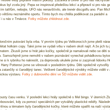
 veselé vědy připravili vlastní pokusy. Zuzanka a Oliver si pro nás nachystali
s byl zcela jiný. Pepa se inspiroval předešlou lekcí a připravil si pro nás ge
ícím talířům, nebojte, UFO nás nenavštívilo, ale trenér discgolfu ano. Pan Mic
o pro většinu neznámého sportu. Tímto bych mu chtěla poděkovat za parádní a
ví i u nás v Trnávce.
Fotky můžete zhlédnout zde.
očním putování byla vrba. V prvním týdnu po Velikonocích jsme pletli nár
létat holkám copy. Také jsme se vydali vrbu v našem okolí najít. A že jich tu 
atem. Zkusili jsme si hrát jako kočky, společně je namalovali nebo se děti sn
ou. Samozřejmě jsme nemohli v našem poznávání vynechat pohádkovou bytos
e si k rybníku ho nakreslit, za doprovodu ukulele jsme si zazpívali lidovku H
. Harry Potterovi jsme se věnovali v posledním týdnu. Děti společně vytvořily
 zatančily si čarodějný tanec. Veškeré čarodějnické výrobky můžete vidět v 
jnickou výstavu.
Fotky z dubnového dění ve ŠD můžete vidět zde
.
pousty času venku. V poslední lekci hrály společně s Mel bingo. V úterních Zl
bosování, kdy za pomocí speciálních per vytvářely plastické reliéfy. Násled
línou a tématem byly čarodějnické kočky, které můžete spatřit na naší výsta