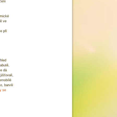
čení
emické
ně ve
e při
ohled
labutě,
se dá
išťovali,
ernobílé
, barvili
y se