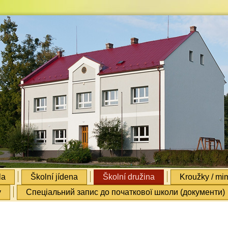
la
Školní jídena
Školní družina
Kroužky / mim
y
Cпеціальний запис до початкової школи (документи)