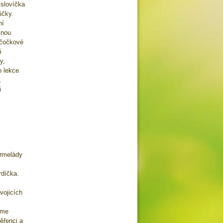
 slovíčka
ičky.
ní
žnou
 čočkové
i
y,
o lekce
.
i
armelády
rdíčka.
vojicích
eme
ěřenci a