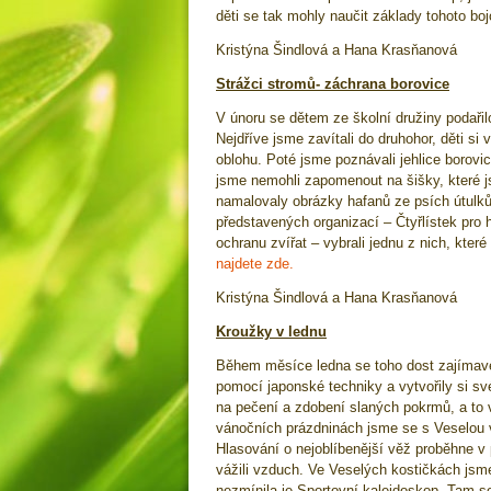
děti se tak mohly naučit základy tohoto b
Kristýna Šindlová a Hana Krasňanová
Strážci stromů- záchrana borovice
V únoru se dětem ze školní družiny podařilo
Nejdříve jsme zavítali do druhohor, děti si
oblohu. Poté jsme poznávali jehlice borovic
jsme nemohli zapomenout na šišky, které js
namalovaly obrázky hafanů ze psích útulků
představených organizací – Čtyřlístek pr
ochranu zvířat – vybrali jednu z nich, kt
najdete zde.
Kristýna Šindlová a Hana Krasňanová
Kroužky v lednu
Během měsíce ledna se toho dost zajímavéh
pomocí japonské techniky a vytvořily si sv
na pečení a zdobení slaných pokrmů, a to 
vánočních prázdninách jsme se s Veselou vě
Hlasování o nejoblíbenější věž proběhne v
vážili vzduch. Ve Veselých kostičkách jsm
nezmínila je Sportovní kaleidoskop. Tam se