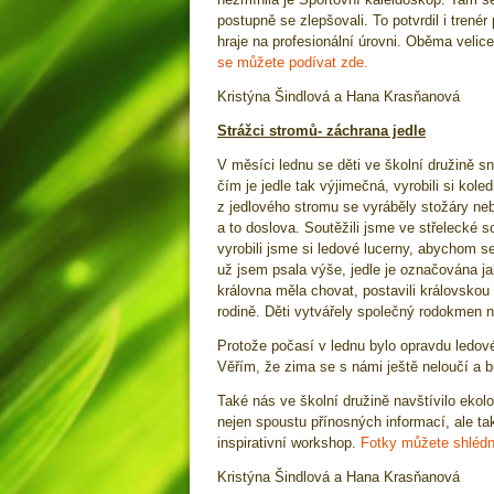
postupně se zlepšovali. To potvrdil i trenér
hraje na profesionální úrovni. Oběma velic
se můžete podívat zde.
Kristýna Šindlová a Hana Krasňanová
Strážci stromů- záchrana jedle
V měsíci lednu se děti ve školní družině sn
čím je jedle tak výjimečná, vyrobili si koled
z jedlového stromu se vyráběly stožáry neb
a to doslova. Soutěžili jsme ve střelecké so
vyrobili jsme si ledové lucerny, abychom se
už jsem psala výše, jedle je označována jak
královna měla chovat, postavili královskou 
rodině. Děti vytvářely společný rodokmen 
Protože počasí v lednu bylo opravdu ledové
Věřím, že zima se s námi ještě neloučí a
Také nás ve školní družině navštívilo ekol
nejen spoustu přínosných informací, ale t
inspirativní workshop.
Fotky můžete shlédn
Kristýna Šindlová a Hana Krasňanová