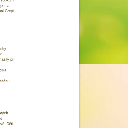
 sopku, i
jzír z
hal Grepl
amky
je.
ažily při
t
olka
altánu,
atých
ně
vě. Děti