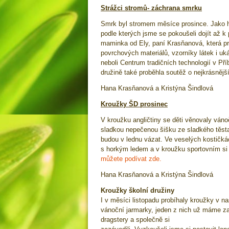
Strážci stromů- záchrana smrku
Smrk byl stromem měsíce prosince. Jako hor
podle kterých jsme se pokoušeli dojít až k
maminka od Ely, paní Krasňanová, která pra
povrchových materiálů, vzorníky látek i uk
neboli Centrum tradičních technologií v Př
družině také proběhla soutěž o nejkrásněj
Hana Krasňanová a Kristýna Šindlová
Kroužky ŠD prosinec
V kroužku angličtiny se děti věnovaly váno
sladkou nepečenou šišku ze sladkého těsta 
budou v lednu vázat. Ve veselých kostičkác
s horkým ledem a v kroužku sportovním si z
můžete podívat zde.
Hana Krasňanová a Kristýna Šindlová
Kroužky školní družiny
I v měsíci listopadu probíhaly kroužky v n
vánoční jarmarky, jeden z nich už máme za
dragstery a společně si