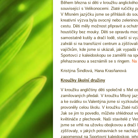
Během března si děti v kroužku anglického
související s Velikonocemi. Zlaté ručičky 
V Mlsném jazýčku jsme se příhlásili do sou
kreativní výzva byla ovocný nebo zelenino
cestu. Děti měly možnost připravit a och
houstičky bez mouky. Děti se opravdu moc 
samostatně kutily a dračí lodě, starší si 
zahráli si na transfúzní centrum a zjišťova
vajíčkům, kde jsme si ukázali, jak vypadá 
Sportovci z kaleidoskopu se zaměřili na spor
přehazovanou a seznámili se s ringem.
Na 
Kristýna Šindlová, Hana Krasňanová
Kroužky školní družiny
V kroužku angličtiny děti společně s Mel os
zamilovaných předali. V kroužku Mlsný ja
a ke svátku sv.Valentýna jsme si vyzkoušel
provoněly celou školu. V kroužku Zlaté ruči
Jak se jim to povedlo, můžete shlédnout ve
květináče z plechovek. Naši stavitelé z Ve
jsme se vrhli na užovku obojkovou a dračí 
zjišťovaly, v jakých potravinách se nachá
zapomenout na Sportovní kaleidoskop, jehož