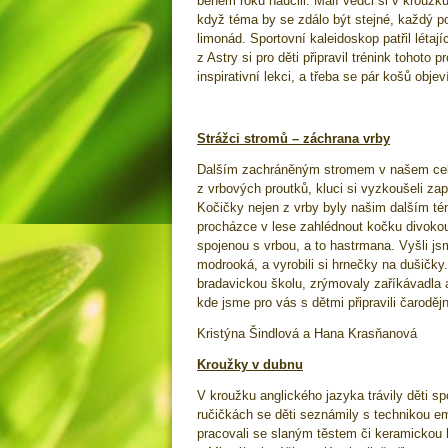
během roku naučili. Malí vědci si v kroužku
když téma by se zdálo být stejné, každý poku
limonád. Sportovní kaleidoskop patřil létaj
z Astry si pro děti připravil trénink tohot
inspirativní lekci, a třeba se pár košů obje
Strážci stromů – záchrana vrby
Dalším zachráněným stromem v našem celor
z vrbových proutků, kluci si vyzkoušeli zap
Kočičky nejen z vrby byly našim dalším tém
procházce v lese zahlédnout kočku divok
spojenou s vrbou, a to hastrmana. Vyšli jsm
modrooká, a vyrobili si hrnečky na dušičky
bradavickou školu, zrýmovaly zaříkávadla a
kde jsme pro vás s dětmi připravili čarodě
Kristýna Šindlová a Hana Krasňanová
Kroužky v dubnu
V kroužku anglického jazyka trávily děti s
ručičkách se děti seznámily s technikou em
pracovali se slaným těstem či keramickou h