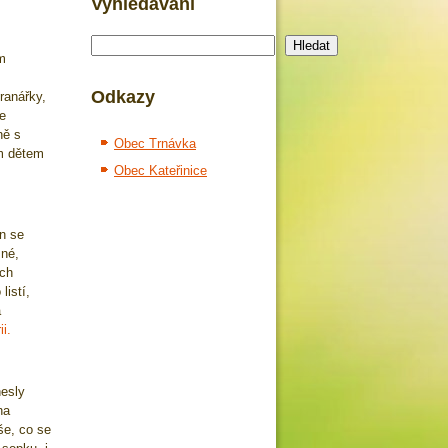
Vyhledávání
Hledat
Hledat
m
Odkazy
ranářky,
me
ně s
Obec Trnávka
im dětem
Obec Kateřinice
en se
žné,
ých
listí,
a
i.
nesly
na
še, co se