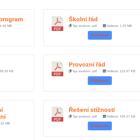
 program
Školní řád
31.68 MB
Typ souboru: pdf
Velikost: 1.25 MB
Stáhnout
Provozní řád
456.50 KB
Typ souboru: pdf
Velikost: 123.67 KB
Stáhnout
í
Řešení stížností
ní
Typ souboru: pdf
Velikost: 339.37 KB
3.32 MB
Stáhnout