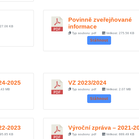
Povinně zveřejňované
informace
427.06 KB
Typ souboru: pdf
Velikost: 275.56 KB
Stáhnout
24-2025
VZ 2023/2024
2.43 MB
Typ souboru: pdf
Velikost: 2.07 MB
Stáhnout
22-2023
Výroční zpráva – 2021-2
495.85 KB
Typ souboru: pdf
Velikost: 889.49 KB