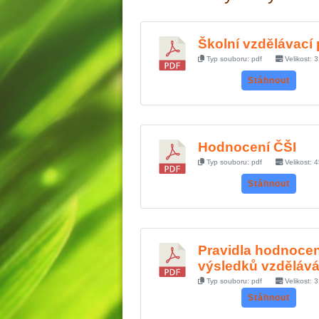
Školní vzdělávací
Typ souboru: pdf
Velikost: 
Stáhnout
Hodnocení ČŠI
Typ souboru: pdf
Velikost: 
Stáhnout
Pravidla hodnocen
výsledků vzdělává
Typ souboru: pdf
Velikost: 
Stáhnout