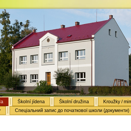
la
Školní jídena
Školní družina
Kroužky / mim
y
Cпеціальний запис до початкової школи (документи)