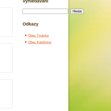
Vyhledávání
Hledat
Hledat
Odkazy
Obec Trnávka
Obec Kateřinice