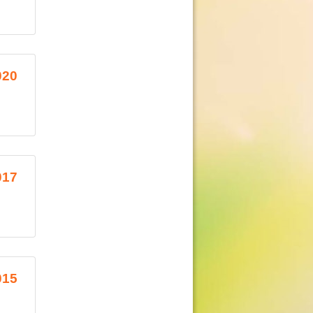
020
017
015