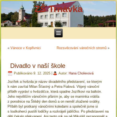
ZŠ Trnávka
«
Vánoce v Kopřivnici
Rozsvěcování vánočních stromů
»
Divadlo v naší škole
Publikováno
9. 12. 2025
|
Autor:
Hana Cholevová
Jozífek a hvězda je název divadelního představení, se kterým
k nám zavítal Milan Šťastný a Petra Fialová. Vtipný vánoční
příběh vypráví o hvězdičce, která spadne Jozífkovi na balkón.
Jeho největším vánočním přáním je, aby se maminka vrátila
z porodnice na Štědrý den domů a on neměl zkažené svátky.
Příběh byl protkaný vánočními koledami a společně jsme si
s loutkoherci pustili lodičky a rozkrájeli jablíčko. Po představení na
děti čekalo překvapení. Ani tento rok na ně Mikuláš nezapomněl a